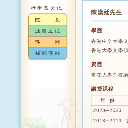
陳漢廷先生
學歷
香港中文大學
香港大學文學
資歷
曾在大專院校
講授課程
年 份
2023─2023
2018─2019