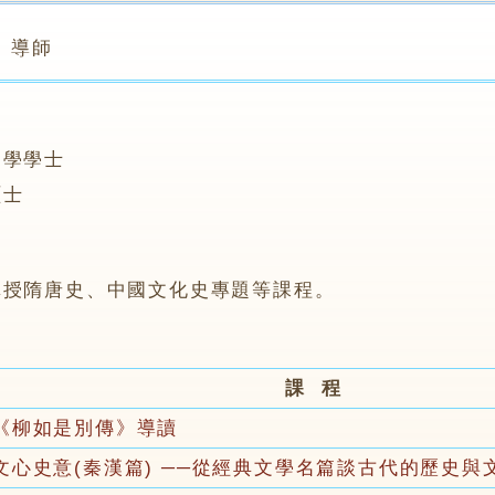
導師
文學學士
碩士
講授隋唐史、中國文化史專題等課程。
課 程
《柳如是別傳》導讀
文心史意(秦漢篇) ──從經典文學名篇談古代的歷史與