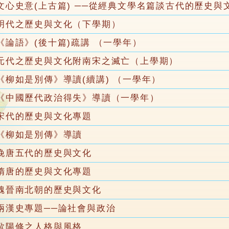
文心史意(上古篇) ──從經典文學名篇談古代的歷史與
明代之歷史與文化（下學期）
《論語》(後十篇)疏講 （一學年）
元代之歷史與文化附南宋之滅亡（上學期）
《柳如是別傳》導讀(續講) （一學年）
《中國歷代政治得失》導讀（一學年）
宋代的歷史與文化專題
《柳如是別傳》導讀
晚唐五代的歷史與文化
隋唐的歷史與文化專題
魏晉南北朝的歷史與文化
兩漢史專題──論社會與政治
歐陽修之人格與風格