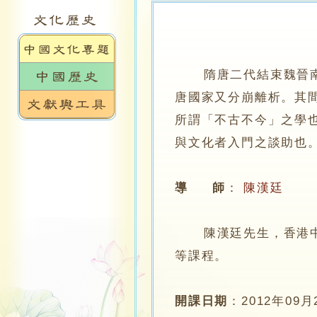
隋唐二代結束魏晉
唐國家又分崩離析。其
所謂「不古不今」之學
與文化者入門之談助也
導 師
：
陳漢廷
陳漢廷先生，香港中文
等課程。
開課日期
：
2012年09月