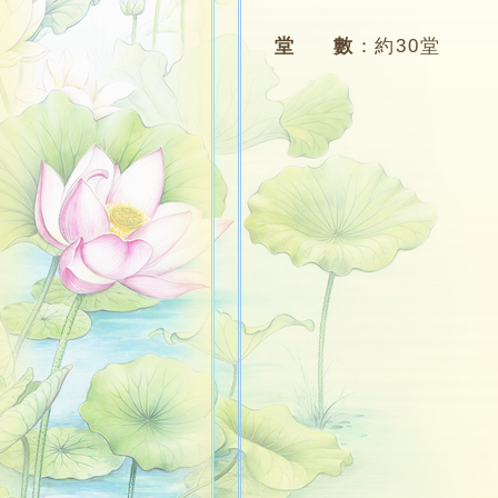
堂 數
：
約30堂