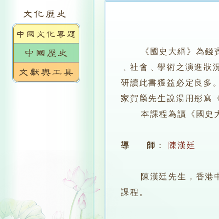
《國史大綱》為錢
﹑社會﹑學術之演進狀
研讀此書獲益必定良多
家賀麟先生說湯用彤寫
本課程為讀《國史大
導 師
：
陳漢廷
陳漢廷先生，香港中文
課程。