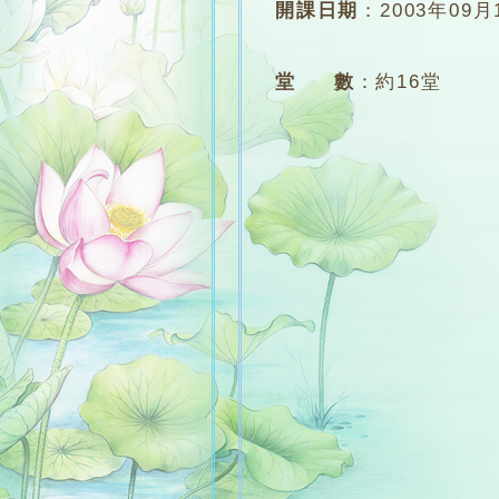
開課日期
：
2003年09月
堂 數
：
約16堂