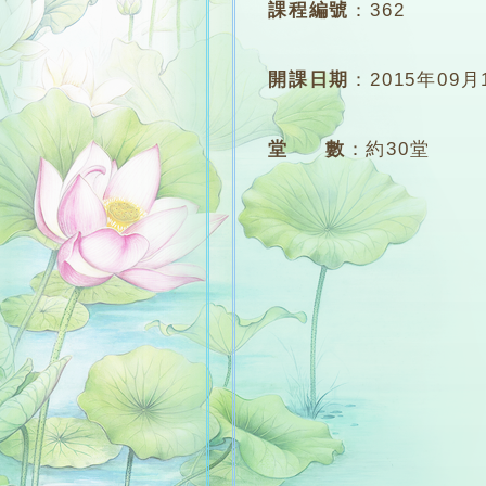
課程編號
：
362
開課日期
：
2015年09月
堂 數
：
約30堂