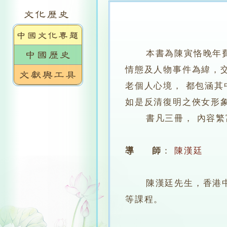
本書為陳寅恪晚年
情態及人物事件為緯，
老個人心境， 都包涵
如是反清復明之俠女形
書凡三冊， 內容繁富
導 師
：
陳漢廷
陳漢廷先生，香港中文
等課程。