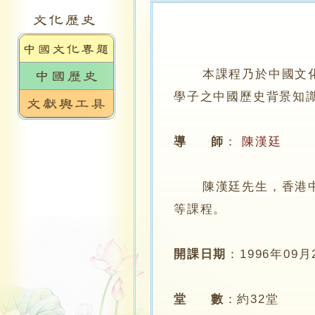
本課程乃於中國文
學子之中國歷史背景知
導 師
：
陳漢廷
陳漢廷先生，香港中文
等課程。
開課日期
：
1996年09月
堂 數
：
約32堂