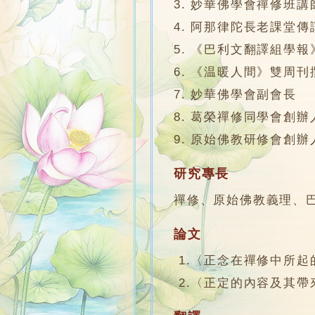
3. 妙華佛學會禪修班講師1
4. 阿那律陀長老課堂傳譯1
5. 《巴利文翻譯組學
6. 《温暖人間》雙周刊
7. 妙華佛學會副會長
8. 葛榮禪修同學會創辦
9. 原始佛教研修會創辦
研究專長
禪修、原始佛教義理、
論文
1.〈正念在禪修中所起的
2.〈正定的內容及其帶來