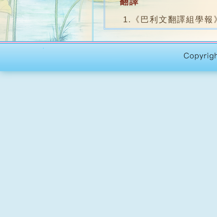
翻譯
1.《巴利文翻譯組學報
〈相應部〉接近完成，〈增
2.《慈心的修習》,葛榮
3.《七覺支》,葛榮禪修同
4.《五蓋及其對治方法》
5.《三相 無常、苦、無
合譯
1.阿那律陀法師、張曼儀教授(
Councils Five Versi
佛教雜誌專欄
1.《巴利文佛典翻譯與講