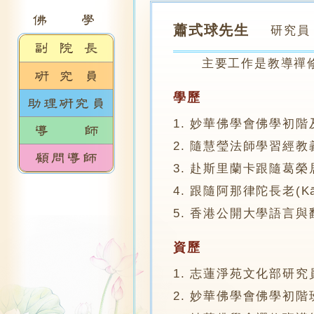
蕭式球先生
研究員
主要工作是教導禪修
學歷
1. 妙華佛學會佛學初階及
2. 隨慧瑩法師學習經教義理
3. 赴斯里蘭卡跟隨葛榮居士
4. 跟隨阿那律陀長老(Kākk
5. 香港公開大學語言與
資歷
1. 志蓮淨苑文化部研究
2. 妙華佛學會佛學初階班講