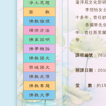
蓮淨苑文化部
李愷怡女士，
十多年，曾任
香國華先生，加
年，曾往斯里蘭
學。
課程編號
：
781
開課日期
：
20
堂 數
：
約1