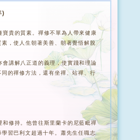
)
種寶貴的質素。禪修不單為人帶來健康
質素，使人生朝著美善、朝著覺悟解脫
會講解八正道的義理，使實踐和理論
不同的禪修方法，還有坐禪、站禪、行
和修持。他曾往斯里蘭卡的尼藍毗禪
師學習巴利文超過十年。蕭先生任職志