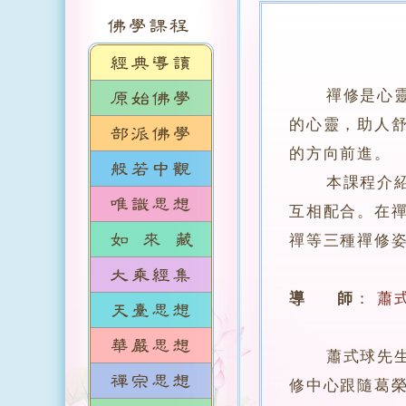
禪修是心
的心靈，助人
的方向前進。
本課程介紹南
互相配合。在
禪等三種禪修
導 師
：
蕭
蕭式球先生，
修中心跟隨葛