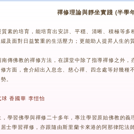
禪修理論與靜坐實踐 (半學年
靈質素的培育，能培育出安詳、平穩、清晰、積極等多
舒緩及面對日益繁重的生活壓力；更能助人提昇人生的
傳佛教的禪修方法，在課堂中除了指導禪修之外，亦
禪修方面，會介紹出入息念、慈心禪、四念處等好幾種
姿勢。
式球
香國華
李愷怡
學習佛學與禪修二十多年，專注學習原始佛教的義理
榮居士學習禪修，亦跟隨由斯里蘭卡來港的阿那律陀法