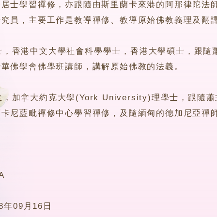
榮居士學習禪修，亦跟隨由斯里蘭卡來港的阿那律陀法
研究員，主要工作是教導禪修、教導原始佛教義理及翻
香港中文大學社會科學學士，香港大學碩士，跟隨蕭
妙華佛學會佛學班講師，講解原始佛教的法義。
拿大約克大學(York University)理學士，
卡尼藍毗禪修中心學習禪修，及隨緬甸的德加尼亞禪師
A
18年09月16日