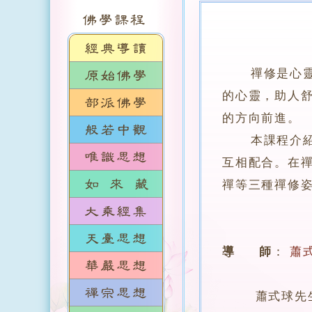
禪修是心
的心靈，助人
的方向前進。
本課程介紹南
互相配合。在
禪等三種禪修
導 師
：
蕭
蕭式球先生，