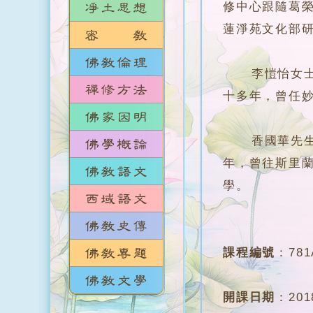
修中心跟隨葛
蓮淨苑文化部
李愷怡女士，
十多年，曾任
香國華先生，加
年，曾往斯里蘭
學。
課程編號
：
781
開課日期
：
20