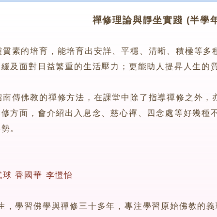
禪修理論與靜坐實踐 (半學年
靈質素的培育，能培育出安詳、平穩、清晰、積極等多
舒緩及面對日益繁重的生活壓力；更能助人提昇人生的
傳佛教的禪修方法，在課堂中除了指導禪修之外，亦
禪修方面，會介紹出入息念、慈心禪、四念處等好幾種
姿勢。
式球
香國華
李愷怡
學習佛學與禪修三十多年，專注學習原始佛教的義理