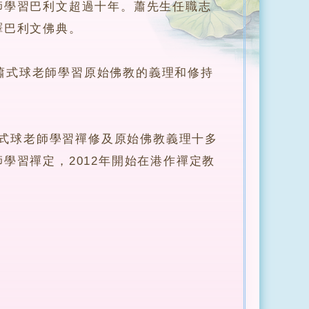
師學習巴利文超過十年。蕭先生任職志
譯巴利文佛典。
式球老師學習原始佛教的義理和修持
跟隨蕭式球老師學習禪修及原始佛教義理十多
學習禪定，2012年開始在港作禪定教