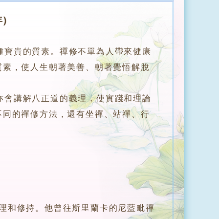
)
種寶貴的質素。禪修不單為人帶來健康
質素，使人生朝著美善、朝著覺悟解脫
會講解八正道的義理，使實踐和理論
不同的禪修方法，還有坐禪、站禪、行
和修持。他曾往斯里蘭卡的尼藍毗禪