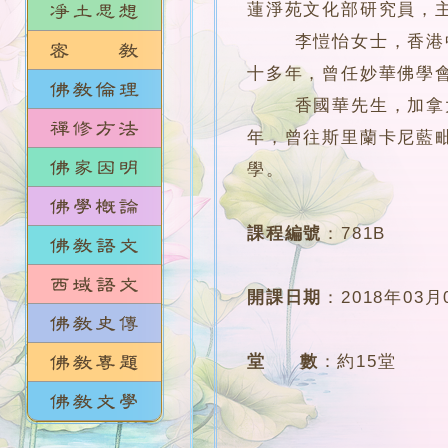
蓮淨苑文化部研究員，
李愷怡女士，香港中文
十多年，曾任妙華佛學
香國華先生，加拿大約克大
年，曾往斯里蘭卡尼藍毗
學。
課程編號
：
781B
開課日期
：
2018年03月
堂 數
：
約15堂