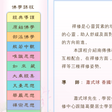
禪修是心靈質素的
的心靈，助人舒緩及面
的方向前進。
本課程介紹南傳佛教的
互相配合。在禪修方面
禪等三種禪修姿勢。
導 師
：
蕭式球
香國
蕭式球先生，學習佛學
修中心跟隨葛榮居士學