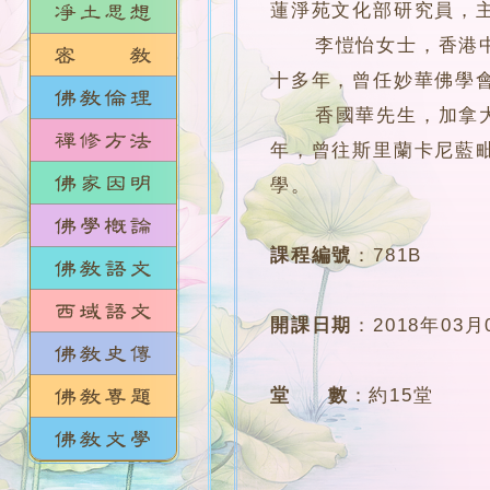
蓮淨苑文化部研究員，
李愷怡女士，香港中文
十多年，曾任妙華佛學
香國華先生，加拿大約克大
年，曾往斯里蘭卡尼藍毗
學。
課程編號
：
781B
開課日期
：
2018年03月
堂 數
：
約15堂