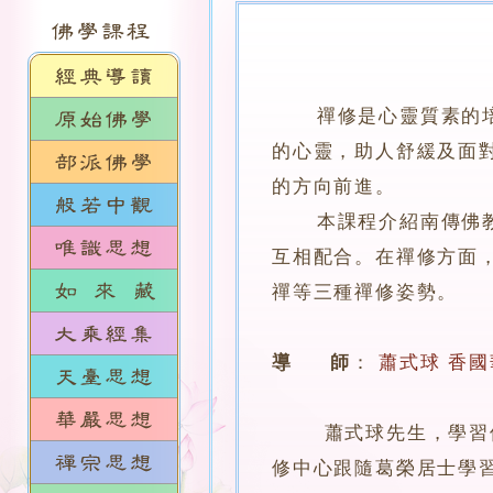
禪修是心靈質素的
的心靈，助人舒緩及面
的方向前進。
本課程介紹南傳佛教的
互相配合。在禪修方面
禪等三種禪修姿勢。
導 師
：
蕭式球
香國
蕭式球先生，學習佛學
修中心跟隨葛榮居士學