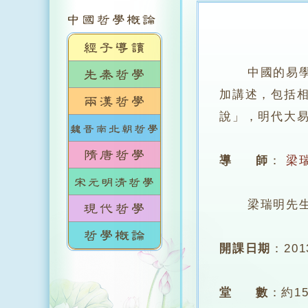
中國的易
加講述，包括
說」，明代大
導 師
：
梁
梁瑞明先生
開課日期
：
20
堂 數
：
約1