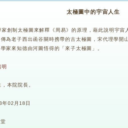
太極圖中的宇宙人生
學家創制太極圖來解釋《周易》的原理，藉此說明宇宙
相傳為老子西出函谷關時携帶的古太極圖，宋代理學開
易學家來知德由河圖悟得的「來子太極圖」。
瑞明
，本院院長。
13年02月18日
5堂