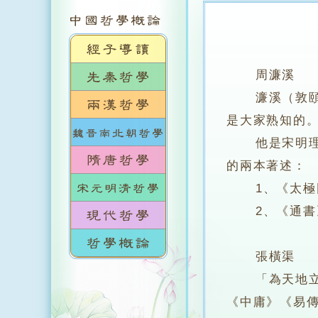
周濂溪
濂溪（敦頤）
是大家熟知的
他是宋明理學
的兩本著述：
1、《太極
2、《通書
張橫渠
「為天地立心
《中庸》《易