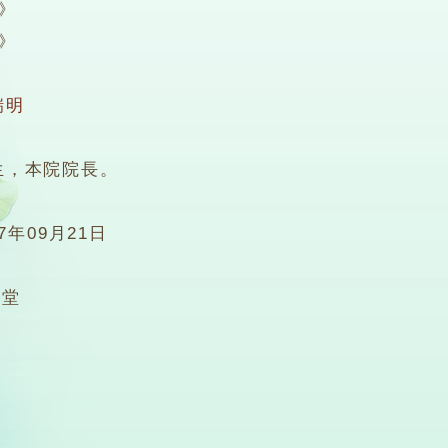
》
》
瑞明
，本院院長。
07年09月21日
2堂