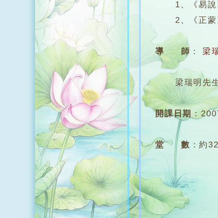
1、《易說
2、《正蒙
導 師
：
梁
梁瑞明先生
開課日期
：
20
堂 數
：
約3