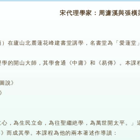
宋代理學家：周濂溪與張橫
在廬山北麓蓮花峰建書堂講學，名書堂為「愛蓮堂」
。
的開山大師，其學會通《中庸》和《易傳》。本課程
圖說》
》
，為生民立命，為往聖繼絶學，為萬世開太平。」這
傳》而成其學。本課程為他的兩本著述作導讀：