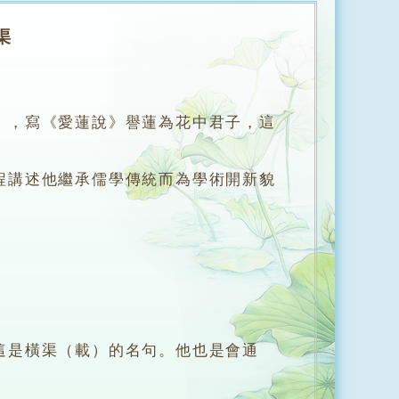
渠
，寫《愛蓮說》譽蓮為花中君子，這
講述他繼承儒學傳統而為學術開新貌
是橫渠（載）的名句。他也是會通