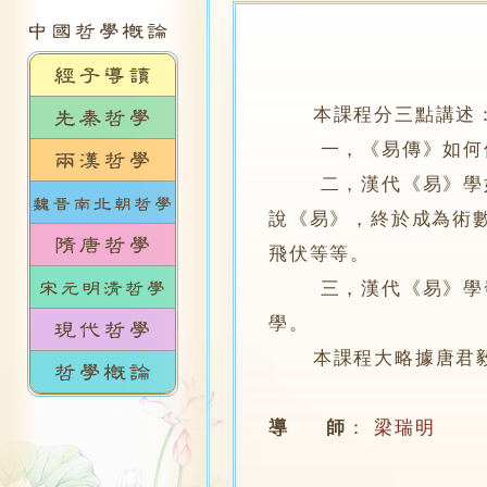
本課程分三點講述
一，《易傳》如何使《
二，漢代《易》學如何
說《易》，終於成為術
飛伏等等。
三，漢代《易》學發展
學。
本課程大略據唐君毅先
導 師
：
梁瑞明