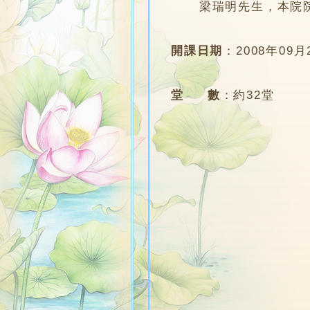
梁瑞明先生，本院
開課日期
：
2008年09月
堂 數
：
約32堂