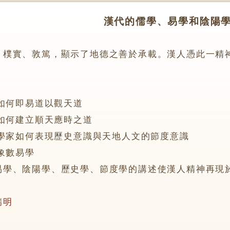
漢代的儒學、易學和陰陽
、樸實、敦篤，顯示了地德之善於承載。漢人憑此一精
：
如何即易道以觀天道
如何建立順天應時之道
學家如何表現歷史意識與天地人文的節度意識
象數易學
、陰陽學、歷史學、節度學的講述使漢人精神再現
瑞明