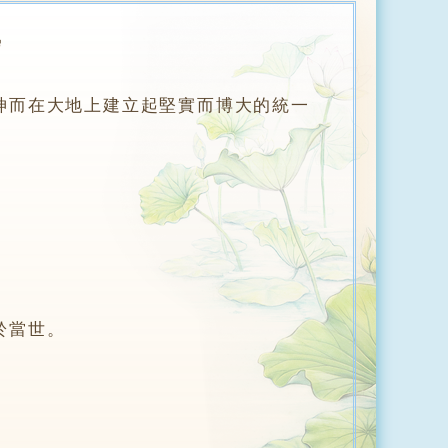
學
神而在大地上建立起堅實而博大的統一
於當世。