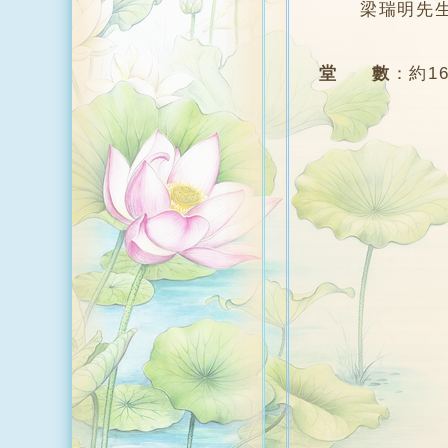
梁瑞明先生
堂 數
：
約1