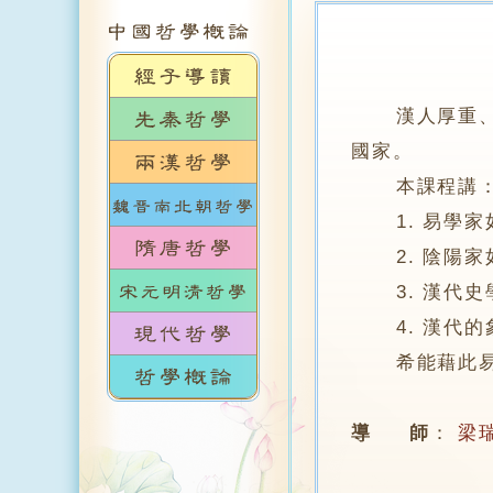
漢人厚重
國家。
本課程講
1. 易學家
2. 陰陽家
3. 漢代史
4. 漢代的
希能藉此易學
導 師
：
梁