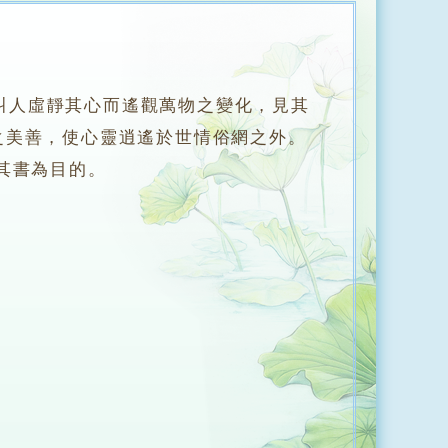
叫人虛靜其心而遙觀萬物之變化，見其
之美善，使心靈逍遙於世情俗網之外。
其書為目的。