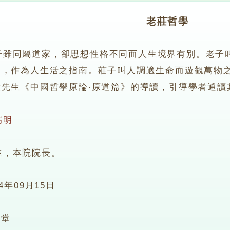
老莊哲學
子雖同屬道家，卻思想性格不同而人生境界有別。老子
道，作為人生活之指南。莊子叫人調適生命而遊觀萬物
毅先生《中國哲學原論‧原道篇》的導讀，引導學者通讀
瑞明
，本院院長。
14年09月15日
5堂