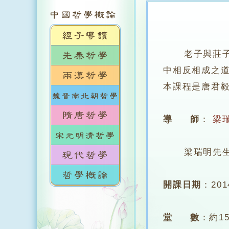
老子與莊
中相反相成之
本課程是唐君
導 師
：
梁
梁瑞明先生
開課日期
：
20
堂 數
：
約1