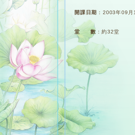
開課日期
：
2003年09月
堂 數
：
約32堂