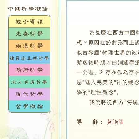
為甚麼在西方中國
想？原因在於對形而上認
似古希臘“物理世界的彼
斯多德時期才由消遙學
一公理。2.存在作為存
思”進入完美的“神的觀
學的“理性觀念”。
我們將從西方“傳統與
導 師
：
莫詒謀