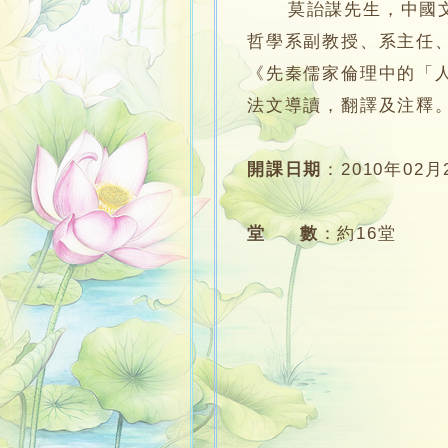
莫詒謀先生，中國文化
哲學系副教授、系主任
《先秦儒家倫理中的「
法文導讀，翻譯及注釋
開課日期
：
2010年02月
堂 數
：
約16堂