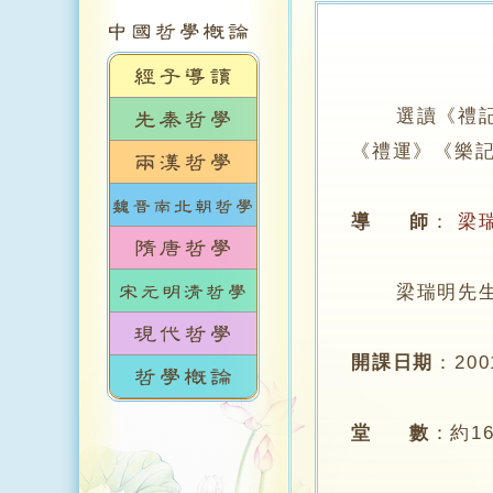
選讀《禮
《禮運》《樂
導 師
：
梁
梁瑞明先生 
開課日期
：
20
堂 數
：
約1