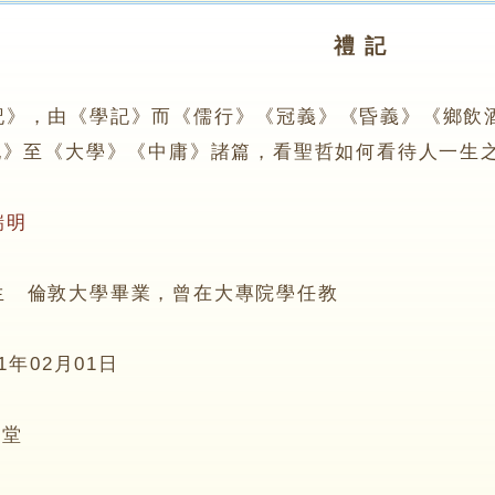
禮 記
記》，由《學記》而《儒行》《冠義》《昏義》《鄉飲
記》至《大學》《中庸》諸篇，看聖哲如何看待人一生
瑞明
倫敦大學畢業，曾在大專院學任教
01年02月01日
6堂