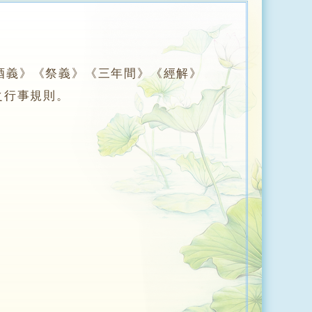
酒義》《祭義》《三年間》《經解》
之行事規則。