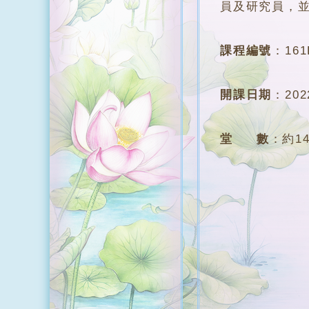
員及研究員，
課程編號
：
161
開課日期
：
20
堂 數
：
約1