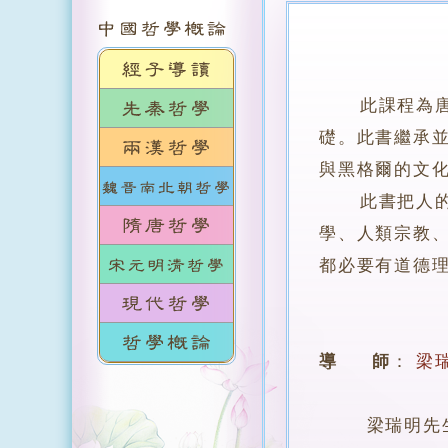
此課程為
礎。此書繼承
與黑格爾的文
此書把人的文
學、人類宗教
都必要有道德
導 師
：
梁
梁瑞明先生，