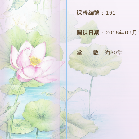
課程編號
：
161
開課日期
：
2016年09月
堂 數
：
約30堂