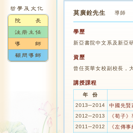
莫廣銓先生
導師
學歷
新亞書院中文系及新亞
資歷
曾任英華女校副校長，
講授課程
年 份
2013─2014
中國先賢
2012─2013
《荀子》
2011─2012
《左傳事