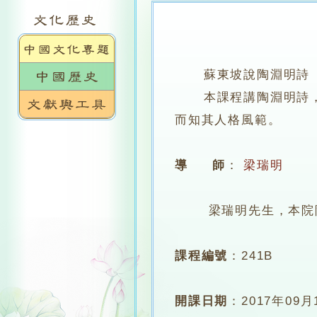
蘇東坡說陶淵明詩
本課程講陶淵明詩，體
而知其人格風範。
導 師
：
梁瑞明
梁瑞明先生，本院
課程編號
：
241B
開課日期
：
2017年09月