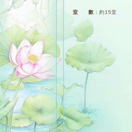
堂 數
：
約15堂