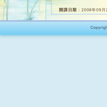
開課日期
：
2008年09月
堂 數
：
約32堂