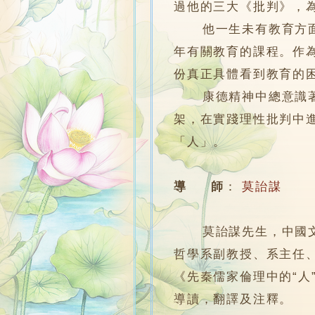
過他的三大《批判》
他一生未有教育方面的經
年有關教育的課程。作
份真正具體看到教育的
康德精神中總意識著，
架，在實踐理性批判中
「人」。
導 師
：
莫詒謀
莫詒謀先生，中國文化
哲學系副教授、系主任
《先秦儒家倫理中的“
導讀，翻譯及注釋。