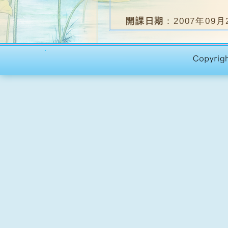
開課日期
：
2007年09月
堂 數
：
約32堂