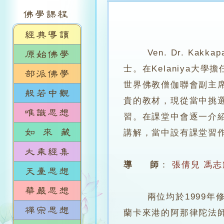
Ven. Dr. Kak
士。在Kelaniya
世界佛教僧伽聯會副主席
貴的教材，現從當中挑
習。在課堂中會逐一介
講解，當中設有課堂習
導 師
：
張倩兒
馮志
兩位均於1999年修畢
蘭卡來港的阿那律陀法師（Ve