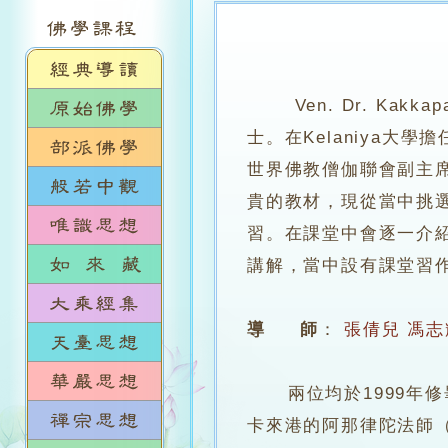
Ven. Dr. Kak
士。在Kelaniya
世界佛教僧伽聯會副主席
貴的教材，現從當中挑
習。在課堂中會逐一介
講解，當中設有課堂習
導 師
：
張倩兒
馮志
兩位均於1999年修畢
卡來港的阿那律陀法師（Ven