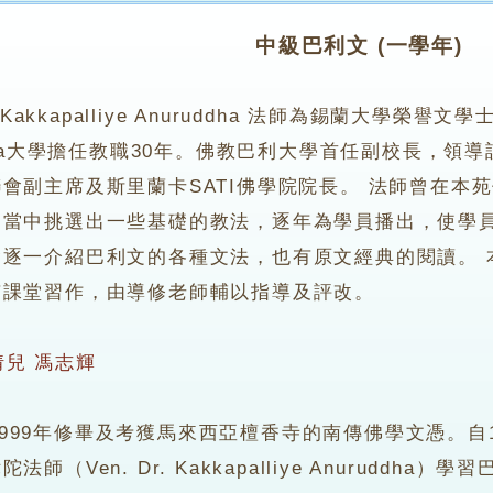
中級巴利文 (一學年)
r. Kakkapalliye Anuruddha 法師為錫蘭大學榮
niya大學擔任教職30年。佛教巴利大學首任副校長，
會副主席及斯里蘭卡SATI佛學院院長。 法師曾在本
從當中挑選出一些基礎的教法，逐年為學員播出，使學
會逐一介紹巴利文的各種文法，也有原文經典的閱讀。 
有課堂習作，由導修老師輔以指導及評改。
倩兒
馮志輝
9年修畢及考獲馬來西亞檀香寺的南傳佛學文憑。自199
師（Ven. Dr. Kakkapalliye Anurudd