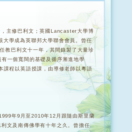
譽文學士，主修巴利文；英國Lancaster大學博
領導該大學成為英聯邦大學聯會會員。曾任
苑任教巴利文十一年，其間錄製了大量珍
員有一個寬闊的基礎及循序漸進地學
本課程以英語授課，由導修老師以粵語
9年9月至2010年12月跟隨由斯里蘭
ha）學習巴利文及南傳佛學有十年之久。曾擔任