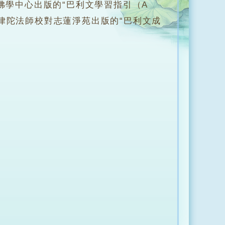
佛學中心出版的“巴利文學習指引（A
年協助阿那律陀法師校對志蓮淨苑出版的“巴利文成