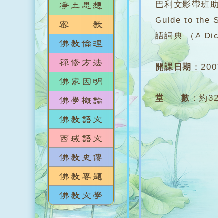
巴利文影帶班助
Guide to 
語詞典 （A Dicti
開課日期
：
20
堂 數
：
約3