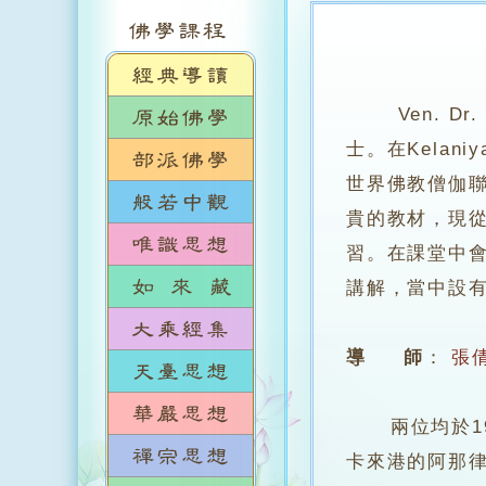
Ven. D
士。在Kela
世界佛教僧伽聯
貴的教材，現
習。在課堂中
講解，當中設
導 師
：
張
兩位均於199
卡來港的阿那律陀法