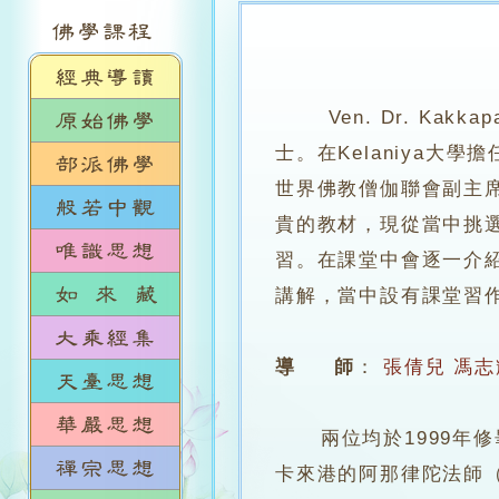
Ven. Dr. Kak
士。在Kelaniya
世界佛教僧伽聯會副主席
貴的教材，現從當中挑
習。在課堂中會逐一介
講解，當中設有課堂習
導 師
：
張倩兒
馮志
兩位均於1999年修畢
卡來港的阿那律陀法師（Ven