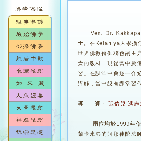
Ven. Dr. Kak
士。在Kelaniya
世界佛教僧伽聯會副主席
貴的教材，現從當中挑
習。在課堂中會逐一介
講解，當中設有課堂習
導 師
：
張倩兒
馮志
兩位均於1999年修畢
蘭卡來港的阿那律陀法師（Ve