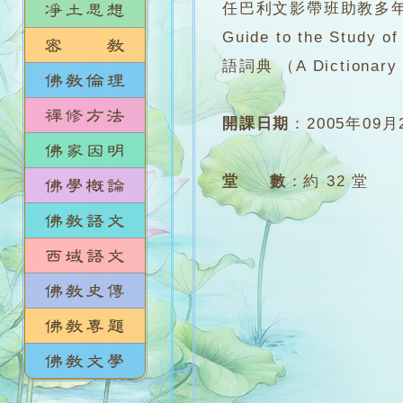
任巴利文影帶班助教多年
Guide to the S
語詞典 （A Dictionary 
開課日期
：
2005年09月
堂 數
：
約 32 堂