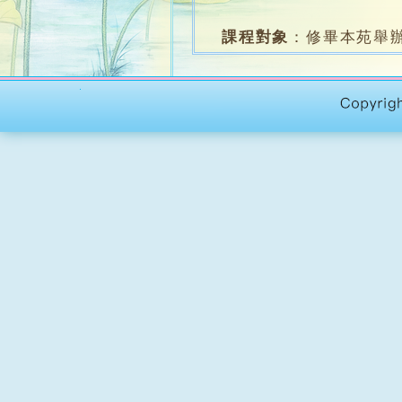
課程對象
：
修畢本苑舉辦