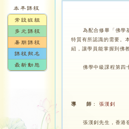
為配合修畢「佛學基礎
特質有所認識的需要。
紹，讓學員能掌握到佛
佛學中級課程第四十二
導 師
：
張漢釗
張漢釗先生，香港嶺南