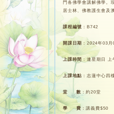
門各佛學會講解佛學。
居士林、佛教護生會及
課程編號
：
B742
開課日期
：
2024年03月
上課時間
：
逢星期日 上午1
上課地點
：
志蓮中心四
堂 數
：
約20堂
學 費
：
講義費$50