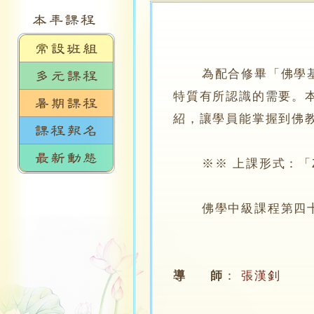
為配合修畢「佛學基礎
特質有所認識的需要。
紹，讓學員能掌握到佛
※※ 上課形式：「ZO
佛學中級課程第四十二
導 師
：
張漢釗