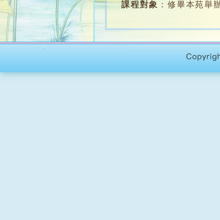
課程對象
：
修畢本苑舉辦