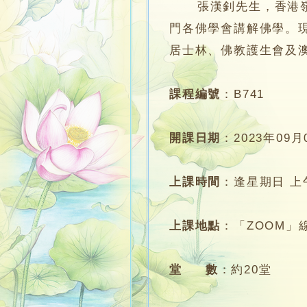
張漢釗先生，香港嶺南
門各佛學會講解佛學。
居士林、佛教護生會及
課程編號
：
B741
開課日期
：
2023年09月
上課時間
：
逢星期日 上午1
上課地點
：
「ZOOM」
堂 數
：
約20堂