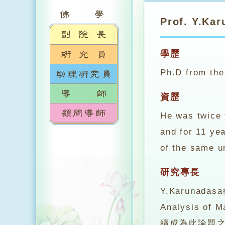
Prof. Y.Ka
學歷
Ph.D from the
資歷
He was twice 
and for 11 yea
of the same un
研究專長
Y.Karuna
Analysis
續成為此論題