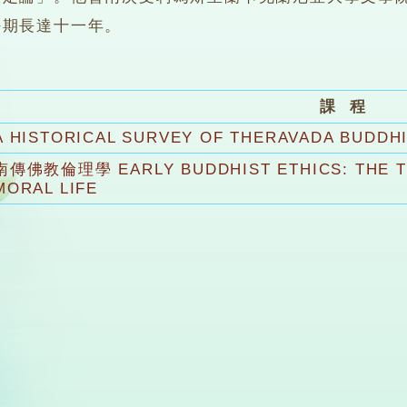
任期長達十一年。
課 程
A HISTORICAL SURVEY OF THERAVADA BUDDH
南傳佛教倫理學 EARLY BUDDHIST ETHICS: THE T
MORAL LIFE