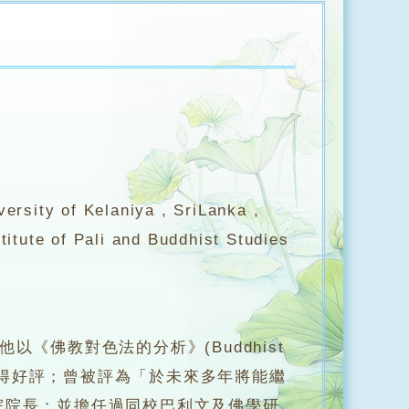
ersity of Kelaniya , SriLanka ,
titute of Pali and Buddhist Studies
以《佛教對色法的分析》(Buddhist
出版後博得好評；曾被評為「於未來多年將能繼
院院長；並擔任過同校巴利文及佛學研