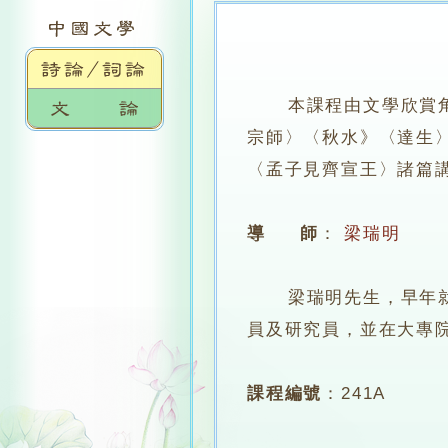
本課程由文學欣賞
宗師〉〈秋水》〈達生
〈孟子見齊宣王〉諸篇
導 師
：
梁瑞明
梁瑞明先生，早年就讀
員及研究員，並在大專
課程編號
：
241A