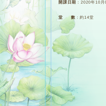
開課日期
：
2020年10月
堂 數
：
約14堂