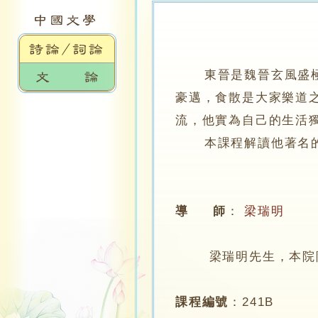
東晉是魏晉玄風盛
豪邁，食散是大家樂道
流，他實為自己的生活
本課程解讀他著名的五
導 師
：
梁瑞明
梁瑞明先生，本院
課程編號
：
241B