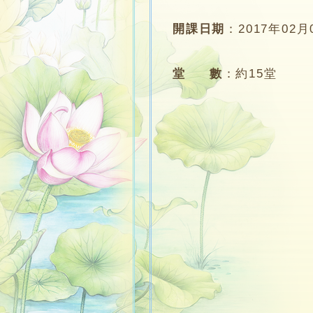
開課日期
：
2017年02月
堂 數
：
約15堂