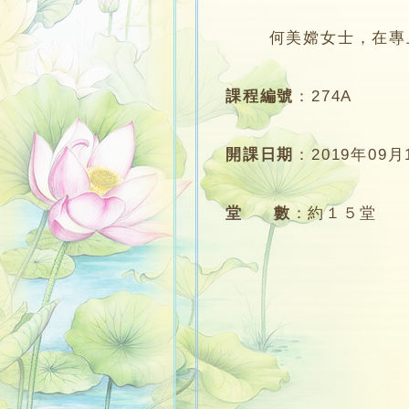
何美嫦女士，在專上學
課程編號
：
274A
開課日期
：
2019年09月
堂 數
：
約１５堂