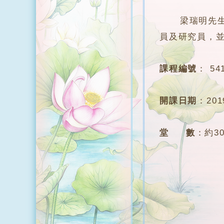
梁瑞明先生，
員及研究員，
課程編號
：
54
開課日期
：
20
堂 數
：
約3