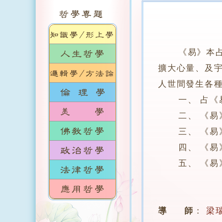
《易》本
擴大心量、及
人世間發生各
一、 占《易
二、 《易》
三、 《易》
四、 《易》
五、 《易》
導 師
：
梁