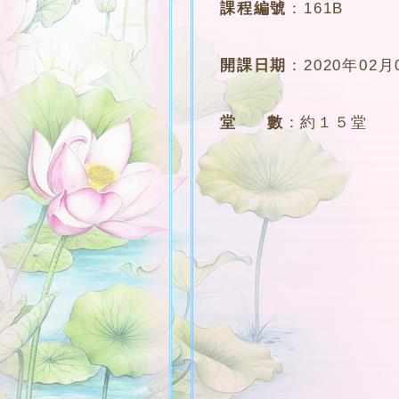
課程編號
：
161B
開課日期
：
2020年02月
堂 數
：
約１５堂