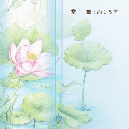
堂 數
：
約１５堂