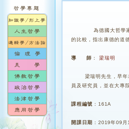
為德國大哲學家康
的比較，指出康德的道
導 師
：
梁瑞明
梁瑞明先生，早年就讀
員及研究員，並在大專
課程編號
：
161A
開課日期
：
2019年09月