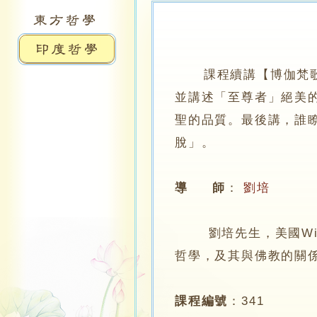
課程續講【博伽梵
並講述「至尊者」絕美
聖的品質。最後講，誰
脫」。
導 師
：
劉培
劉培先生，美國Wino
哲學，及其與佛教的關
課程編號
：
341