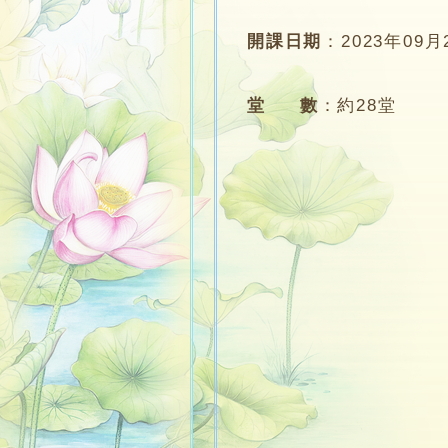
開課日期
：
2023年09月
堂 數
：
約28堂