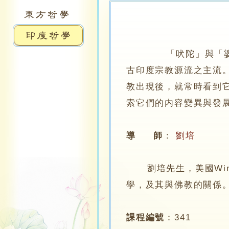
「吠陀」與「婆羅
古印度宗教源流之主流
教出現後，就常時看到
索它們的内容變異與發
導 師
：
劉培
劉培先生，美國Wino
學，及其與佛教的關係
課程編號
：
341