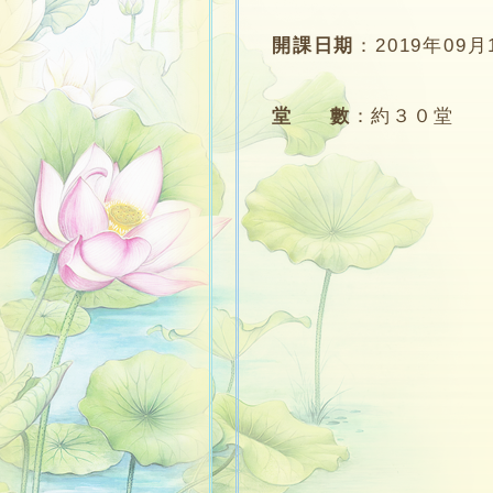
開課日期
：
2019年09月
堂 數
：
約３０堂