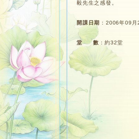
毅先生之感發。
開課日期
：
2006年09月
堂 數
：
約32堂