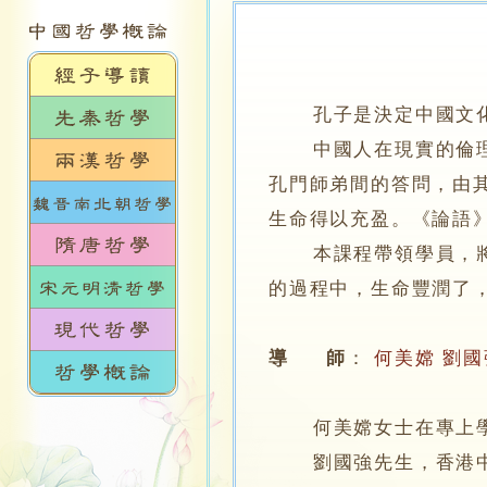
孔子是決定中國文
中國人在現實的倫理生
孔門師弟間的答問，由
生命得以充盈。《論語
本課程帶領學員，將《
的過程中，生命豐潤了
導 師
：
何美嫦
劉國
何美嫦女士在專上學院
劉國強先生，香港中文