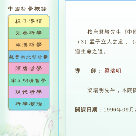
按唐君毅先生《中
（3）孟子立人之道，（
適生命之道。
導 師
：
梁瑞明
梁瑞明先生，本院
開課日期
：
1996年09月