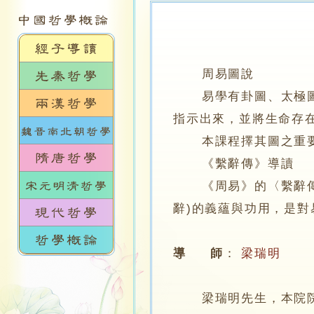
周易圖說
易學有卦圖、太極圖、
指示出來，並將生命存
本課程擇其圖之重要
《繫辭傳》導讀
《周易》的〈繫辭傳〉
辭)的義蘊與功用，是
導 師
：
梁瑞明
梁瑞明先生，本院