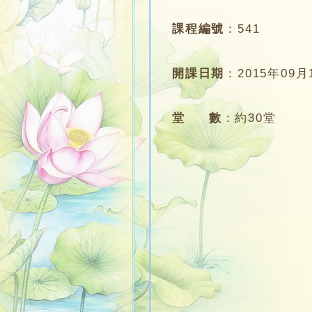
課程編號
：
541
開課日期
：
2015年09月
堂 數
：
約30堂