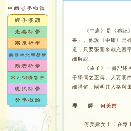
《中庸》是《禮記
書」。他說《中庸》是
道，只要張開來就充塞
細解說。
《孟子》一書記述孟軻
子學問之正傳。人要明
細講解，闡明其人格與
導 師
：
何美嫦
何美嫦女士，在專上學