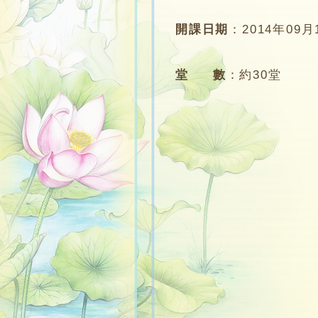
開課日期
：
2014年09月
堂 數
：
約30堂