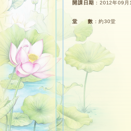
開課日期
：
2012年09月
堂 數
：
約30堂