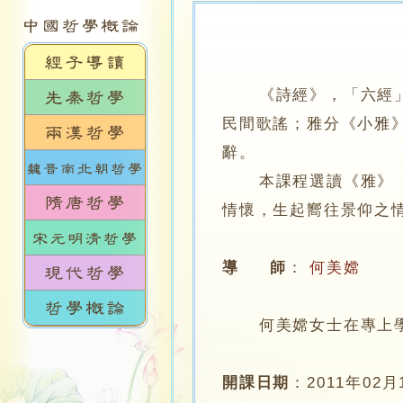
《詩經》，「六經
民間歌謠；雅分《小雅
辭。
本課程選讀《雅》《頌
情懷，生起嚮往景仰之
導 師
：
何美嫦
何美嫦女士在專上學院
開課日期
：
2011年02月