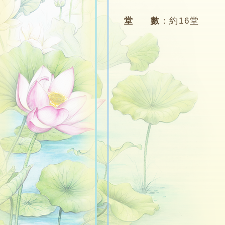
堂 數
：
約16堂