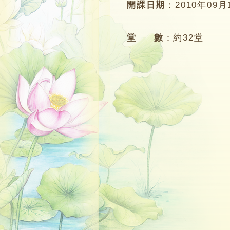
開課日期
：
2010年09月
堂 數
：
約32堂