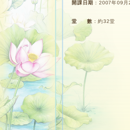
開課日期
：
2007年09月
堂 數
：
約32堂