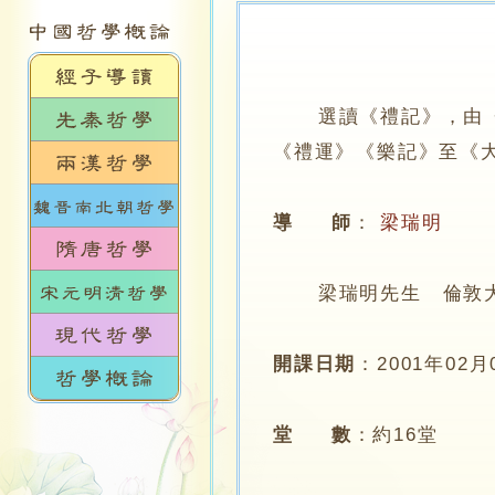
選讀《禮記》，由
《禮運》《樂記》至《
導 師
：
梁瑞明
梁瑞明先生 倫敦大
開課日期
：
2001年02月
堂 數
：
約16堂