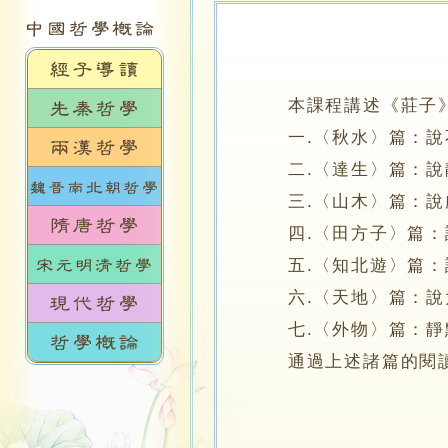
本課程講述《莊子
一.〈秋水〉篇：說不
二.〈達生〉篇：說靜
三.〈山木〉篇：說虛
四.〈田方子〉篇：說
五.〈知北遊〉篇：說
六.〈天地〉篇：說大
七.〈外物〉篇：靜默
通過上述諸篇的閱讀，