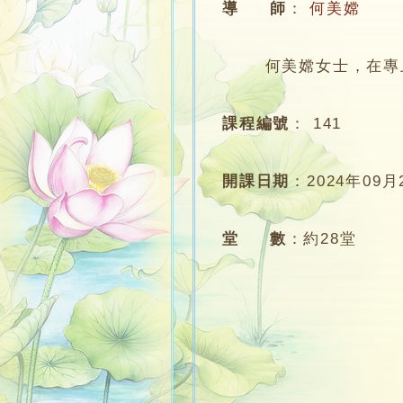
導 師
：
何美嫦
何美嫦女士，在專上學
課程編號
：
141
開課日期
：
2024年09月
堂 數
：
約28堂